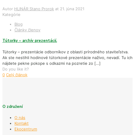
Autor
HLINÁR Stano Prorok
at
21. júna 2021
Kategórie
Blog
Články členov
Tútorky – archív prezentácií.
Tútorky – prezentácie odborníkov z oblasti prírodného staviteľstva.
Ak ste nestihli hodinové tútorkové prezentácie naživo, nevadí. Tu ich
nájdete pekne pokope s odkazmi na pozretie zo
[…]
Do you like it?
0
Celý článok
O združení
O nás
Kontakt
Ekocentrum