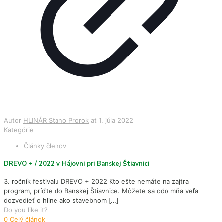
Autor
HLINÁR Stano Prorok
at
1. júla 2022
Kategórie
Články členov
DREVO + / 2022 v Hájovni pri Banskej Štiavnici
3. ročník festivalu DREVO + 2022 Kto ešte nemáte na zajtra
program, príďte do Banskej Štiavnice. Môžete sa odo mňa veľa
dozvedieť o hline ako stavebnom
[…]
Do you like it?
0
Celý článok