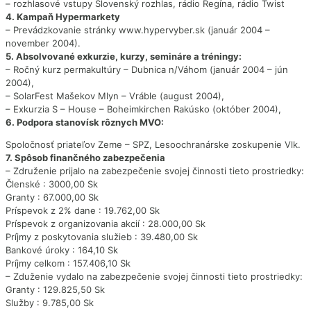
– rozhlasové vstupy Slovenský rozhlas, rádio Regína, rádio Twist
4. Kampaň Hypermarkety
– Prevádzkovanie stránky www.hypervyber.sk (január 2004 –
november 2004).
5. Absolvované exkurzie, kurzy, semináre a tréningy:
– Ročný kurz permakultúry – Dubnica n/Váhom (január 2004 – jún
2004),
– SolarFest Mašekov Mlyn – Vráble (august 2004),
– Exkurzia S – House – Boheimkirchen Rakúsko (október 2004),
6. Podpora stanovísk rôznych MVO:
Spoločnosť priateľov Zeme – SPZ, Lesoochranárske zoskupenie Vlk.
7. Spôsob finančného zabezpečenia
– Združenie prijalo na zabezpečenie svojej činnosti tieto prostriedky:
Členské : 3000,00 Sk
Granty : 67.000,00 Sk
Príspevok z 2% dane : 19.762,00 Sk
Príspevok z organizovania akcií : 28.000,00 Sk
Príjmy z poskytovania služieb : 39.480,00 Sk
Bankové úroky : 164,10 Sk
Príjmy celkom : 157.406,10 Sk
– Zduženie vydalo na zabezpečenie svojej činnosti tieto prostriedky:
Granty : 129.825,50 Sk
Služby : 9.785,00 Sk