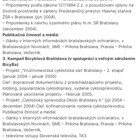
– Pripomienky podľa zákona 127/1994 Z.z. o posudzovaní vplyvu na
životné prostredie k zámeru Predstaničný priestor Hlavnej stanice
ŽSR v Bratislave (jún 2004),
– Pripomienky k návrhu územného plánu hl.m. SR Bratislavy
(december 2004).
Publikačná činnosť a médiá:
– články v Interných informáciách bratislavských ochranárov, v
Bratislavských Novinách, SME – Príloha Bratislava, Pravda – Príloha
Bratislava, Večerník.
3. Kampaň Bicyklová Bratislava (v spolupráci s voľným združením
BicyBa)
– Projekt „“Vnútromestská cyklistická sieť Bratislavy – 2. etapa“
(január 2004 – január 2005)
Cieľ: dopracovať dokumentáciu z predchádzajúceho projektu,
lobbing, popularizácia cyklodopravy, vydanie cyklosprievodcu.
Plánované ukončenie projektu – február 2005,
– Projekt „Cyklistický sprievodca Okolo Bratislavy II.“ (júl 2004 –
december 2004) Cieľ: kofinancovanie vydania cyklosprievodcu.
Publikačná činnosť a médiá:
– články v Interných informáciách bratislavských ochranárov, v
Bratislavských Novinách, SME – Príloha Bratislava, Pravda – Príloha
Bratislava, Večerník,
– televízne vstupy Slovenská televízia, TA3.